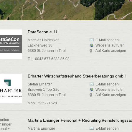
B
C
D
E
F
G
H
I
J
K
L
M
N
O
P
Q
R
S
T
U
V
W
X
Y
Z
«
DataSecon e. U.
Matthias Haidekker
E-Mail senden
Lacknerweg 38
Webseite aufrufen
6380 St. Johann in Tirol
Auf Karte anzeigen
Tel.: 0043 677 6283 86 08
Erharter Wirtschaftstreuhand Steuerberatungs gmbH
Stefan Erharter
E-Mail senden
Brauweg 1 Top G2c
Webseite aufrufen
6380 St. Johann in Tirol
Auf Karte anzeigen
Mobil: 535221628
Martina Ensinger Personal + Recruiting #einstellungssa
Martina Ensinger
E-Mail senden