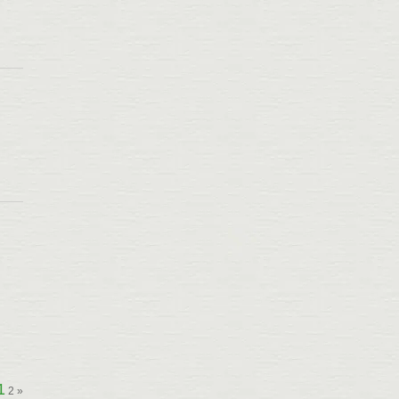
1
2
»