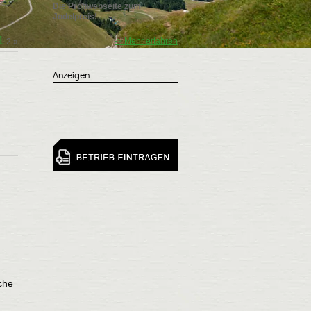
Die Profiwebseite zum
Jodelpreis!
1
-> Mehr erfahren
2
»
Anzeigen
che