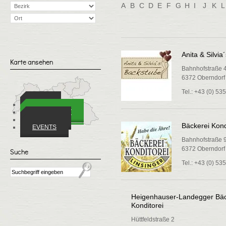
A
B
C
D
E
F
G
H
I
J
K
L
Anita & Silvi
Karte ansehen
Bahnhofstraße 
6372 Oberndorf i
Tel.: +43 (0) 53
ORTE
WIRTSCHAFT
VEREINE
Bäckerei Kond
EVENTS
Bahnhofstraße 
6372 Oberndorf i
Suche
Tel.: +43 (0) 53
Heigenhauser-Landegger Bäc
Konditorei
Hüttfeldstraße 2