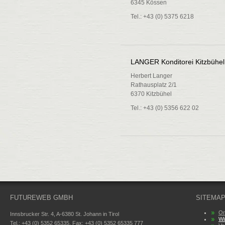
6345 Kössen
Tel.: +43 (0) 5375 6218
LANGER Konditorei Kitzbühel
Herbert Langer
Rathausplatz 2/1
6370 Kitzbühel
Tel.: +43 (0) 5356 622 02
FUTUREWEB GMBH
SITEMA
Or
Innsbrucker Str. 4, A-6380 St. Johann in Tirol
Wi
Tel.: +43 (0) 5352 65335, Fax: +43 (0) 5352 65335 777