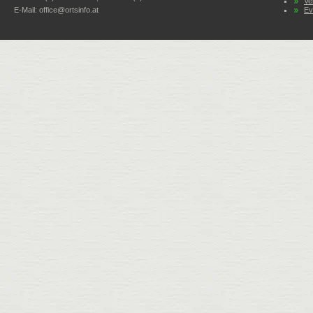
Ve
E-Mail:
office@ortsinfo.at
Ev