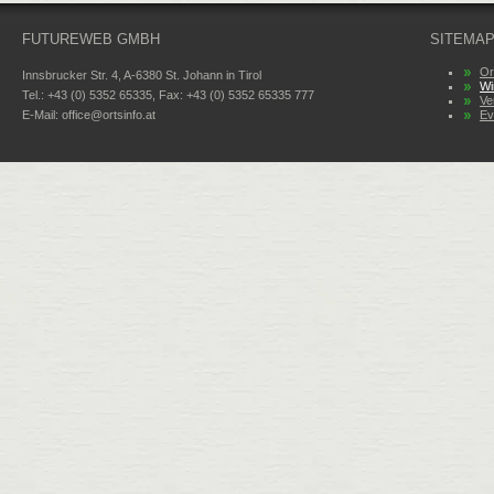
FUTUREWEB GMBH
SITEMA
Or
Innsbrucker Str. 4, A-6380 St. Johann in Tirol
Wi
Tel.: +43 (0) 5352 65335, Fax: +43 (0) 5352 65335 777
Ve
E-Mail:
office@ortsinfo.at
Ev