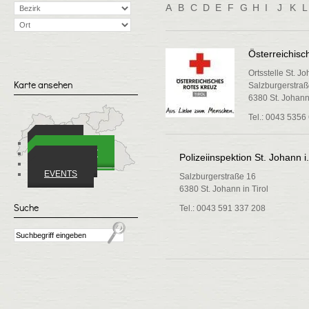
A
B
C
D
E
F
G
H
I
J
K
L
Österreichisc
Ortsstelle St. Jo
Karte ansehen
Salzburgerstraß
6380 St. Johann 
Tel.: 0043 5356
ORTE
WIRTSCHAFT
Polizeiinspektion St. Johann i.
VEREINE
EVENTS
Salzburgerstraße 16
6380 St. Johann in Tirol
Suche
Tel.: 0043 591 337 208